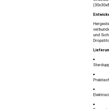
(30x30x8
Entwick
Hergeste
verbunde
und Sich
Dropstit
Lieferu
Stardupp
Praktisc
Elektris