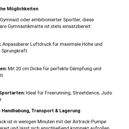
che Möglichkeiten
-Gymnast oder ambitionierter Sportler, diese
are Gymnastikmatte ist stets einsatzbereit:
:
Anpassbarer Luftdruck für maximale Höhe und
 Sprungkraft.
en:
Mit 20 cm Dicke für perfekte Dämpfung und
t.
Sportarten:
Ideal für Freerunning, Streetdance, Judo
r.
e Handhabung, Transport & Lagerung
rack ist in wenigen Minuten mit der Airtrack-Pumpe
ereit und lässt sich anschließend kompakt aufrollen