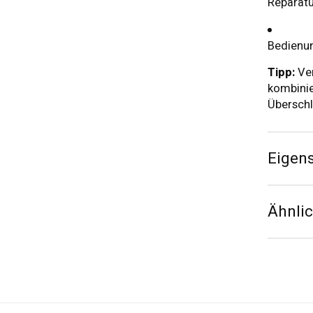
Reparatu
Bedienu
Tipp:
Ver
kombinie
Übersch
Eigen
Ähnli