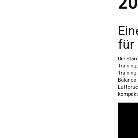
2
Ein
für
Die Stard
Training
Training:
Balance 
Luftdruc
kompakt 