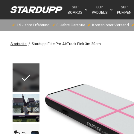
SUP
SUP
SUP
BOARDS
PADDELS
PUMPEN
✔
15 Jahre Erfahrung
✔
3 Jahre Garantie
✔
Kostenloser Versand
Startseite
/
Stardupp Elite Pro AirTrack Pink 3m 20cm
Slideshow Items