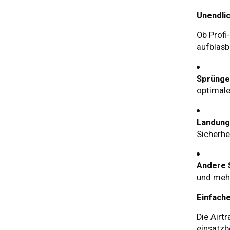
Unendli
Ob Profi
aufblasb
Sprünge
optimale
Landung
Sicherhei
Andere 
und meh
Einfach
Die Airt
einsatzb