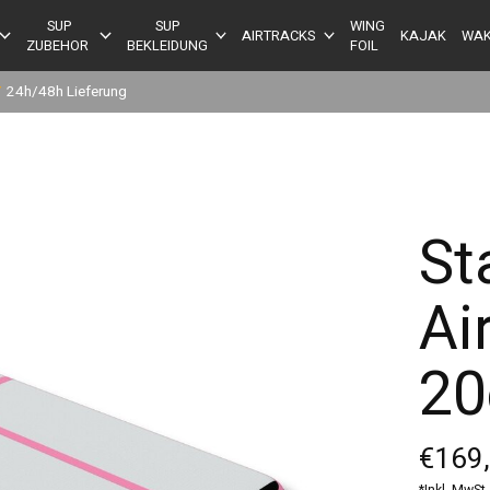
SUP
SUP
WING
AIRTRACKS
KAJAK
WAK
ZUBEHOR
BEKLEIDUNG
FOIL
✔
24h/48h Lieferung
St
Ai
2
€169
*Inkl. MwSt.