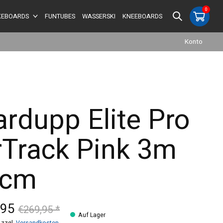
0
items
EBOARDS
FUNTUBES
WASSERSKI
KNEEBOARDS
Konto
ardupp Elite Pro
rTrack Pink 3m
0cm
,95
€269,95 *
Auf Lager
 zzgl.
Versandkosten