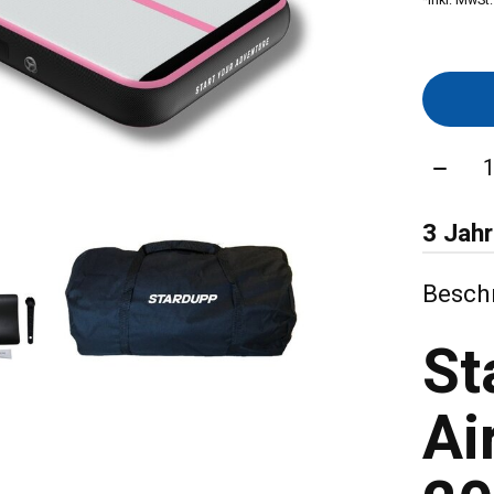
Menge
3 Jahr
Besch
St
Ai