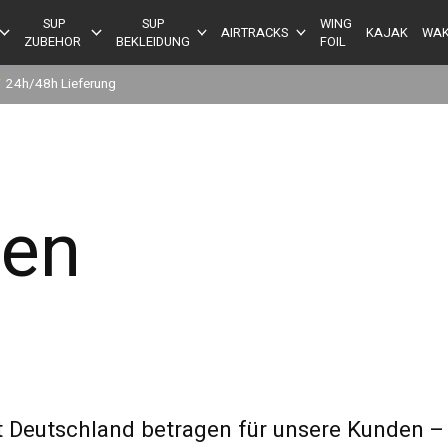
SUP
SUP
WING
AIRTRACKS
KAJAK
WAK
ZUBEHOR
BEKLEIDUNG
FOIL
✔
24h/48h Lieferung
ten
t Deutschland betragen für unsere Kunden –