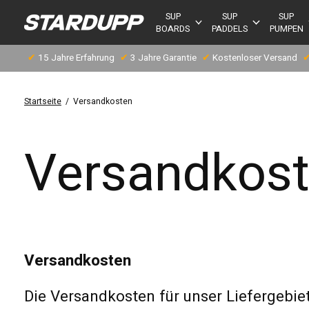
SUP
SUP
SUP
BOARDS
PADDELS
PUMPEN
✔
15 Jahre Erfahrung
✔
3 Jahre Garantie
✔
Kostenloser Versand
Startseite
/
Versandkosten
Versandkos
Versandkosten
Die Versandkosten für unser Liefergebie