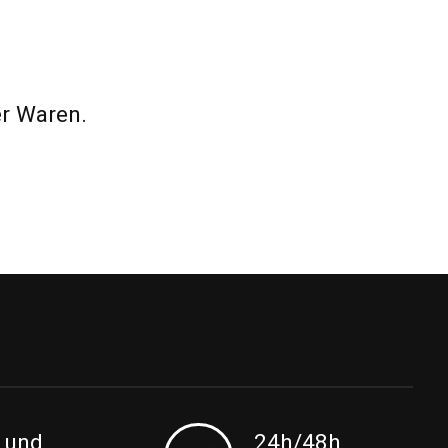
er Waren.
 und
24h/48h