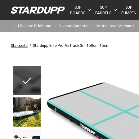
SUP
SUP
SUP
BOARDS
PADDELS
PUMPEN
✔
15 Jahre Erfahrung
✔
3 Jahre Garantie
✔
Kostenloser Versand
Startseite
/
Stardupp Elite Pro AirTrack 3m 150cm 15cm
Slideshow Items