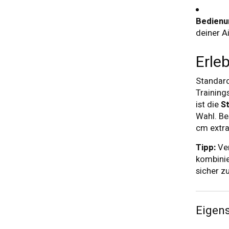
Bedienu
deiner A
Erleb
Standard
Training
ist die
S
Wahl. Be
cm extra
Tipp:
Ver
kombinie
sicher z
Eigen