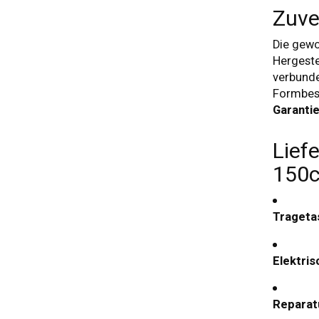
Zuve
Die gewo
Hergeste
verbunde
Formbest
Garanti
Lief
150
Trageta
Elektri
Reparat