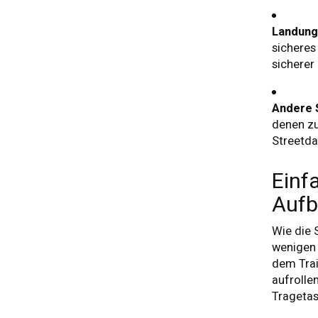
Landung
sicheres
sicherer 
Andere 
denen zus
Streetda
Einf
Auf
Wie die 
wenigen 
dem Trai
aufrolle
Trageta