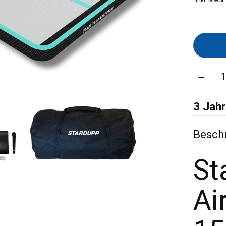
Menge
3 Jahr
Besch
St
Ai