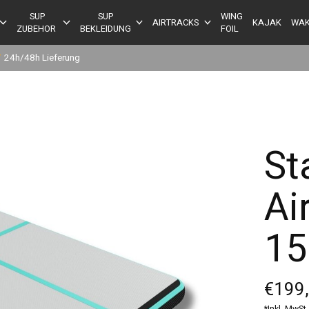
SUP
SUP
WING
AIRTRACKS
KAJAK
WAK
ZUBEHOR
BEKLEIDUNG
FOIL
✔
24h/48h Lieferung
St
Ai
15
€199
*Inkl. MwSt.