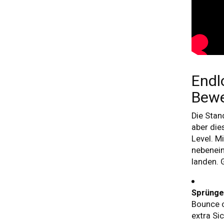
Endl
Bewe
Die Stand
aber die
Level. M
nebenein
landen. 
Sprünge
Bounce o
extra Si