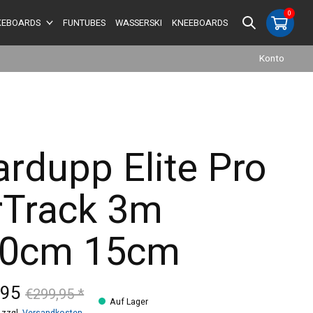
0
items
EBOARDS
FUNTUBES
WASSERSKI
KNEEBOARDS
Konto
ardupp Elite Pro
rTrack 3m
0cm 15cm
,95
€299,95 *
Auf Lager
 zzgl.
Versandkosten