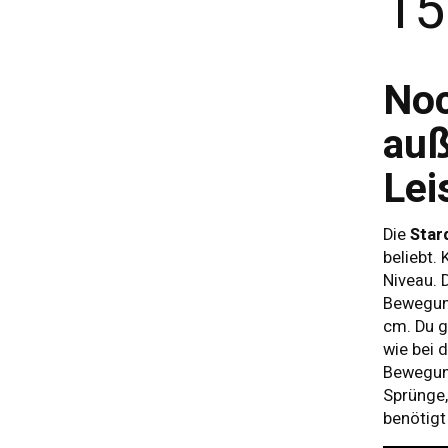
15
Noc
auß
Lei
Die
Star
beliebt.
Niveau. 
Bewegung
cm. Du g
wie bei 
Bewegun
Sprünge,
benötigt