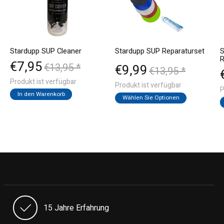
Stardupp SUP Cleaner
Stardupp SUP Reparaturset
S
R
€7,95
€13,95 *
€9,99
€13,95 *
Produkt ist verfügbar
Produkt ist verfügbar
P
In den Warenkorb
Wählen Sie Optionen
15 Jahre Erfahrung