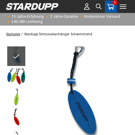
0
items
✔
15 Jahre Erfahrung
✔
3 Jahre Garantie
✔
Kostenloser Versand
✔
24h/48h Lieferung
Startseite
/
Stardupp Schlüsselanhänger Schwimmend
Slideshow Items