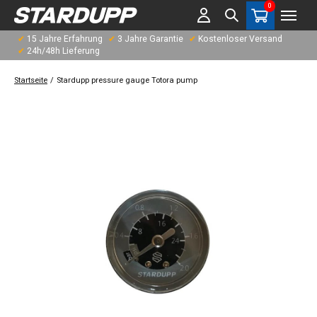
0
items
✔
15 Jahre Erfahrung
✔
3 Jahre Garantie
✔
Kostenloser Versand
✔
24h/48h Lieferung
Startseite
/
Stardupp pressure gauge Totora pump
Slideshow Items