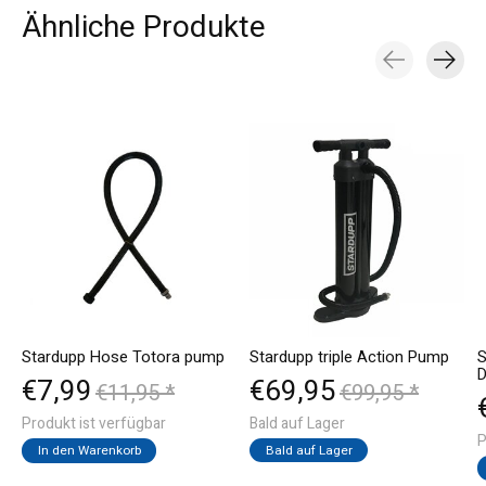
Ähnliche Produkte
Carousel items
Stardupp Hose Totora pump
Stardupp triple Action Pump
S
D
€7,99
€69,95
€11,95 *
€99,95 *
Produkt ist verfügbar
Bald auf Lager
P
Bald auf Lager
In den Warenkorb