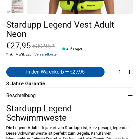
Stardupp Legend Vest Adult
Neon
€27,95
€39,95 *
Auf Lager
*Inkl. MwSt. zzgl.
Versandkosten
Menge:
In den Warenkorb — €27,95
3 Jahre Garantie
Beschreibung
Stardupp Legend
Schwimmweste
Die Legend Adult Lifejacket von Stardupp ist, kurz gesagt, legendär.
Diese Schwimmweste ist perfekt zum Segeln, Kanufahren,
Wasserski, auf einem Funtube, Surfen und beim Essen. Diese Nylon-