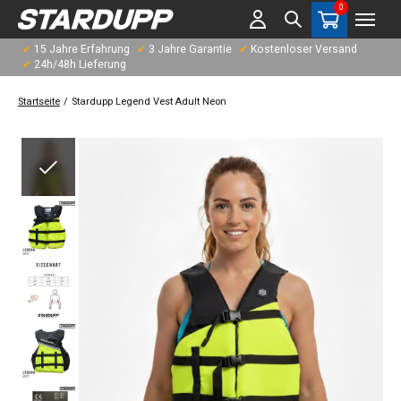
0
items
✔
15 Jahre Erfahrung
✔
3 Jahre Garantie
✔
Kostenloser Versand
✔
24h/48h Lieferung
Startseite
/
Stardupp Legend Vest Adult Neon
Slideshow Items