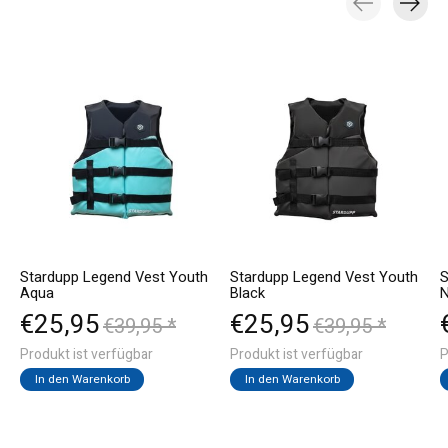
Carousel items
Stardupp Legend Vest Youth
Stardupp Legend Vest Youth
S
Aqua
Black
€25,95
€25,95
€39,95 *
€39,95 *
Produkt ist verfügbar
Produkt ist verfügbar
P
In den Warenkorb
In den Warenkorb