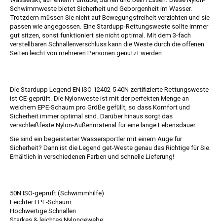
Schwimmweste bietet Sicherheit und Geborgenheit im Wasser.
Trotzdem müssen Sie nicht auf Bewegungsfreiheit verzichten und sie
passen wie angegossen. Eine Stardupp-Rettungsweste sollte immer
gut sitzen, sonst funktioniert sie nicht optimal. Mit dem 3-fach
verstellbaren Schnallenverschluss kann die Weste durch die offenen
Seiten leicht von mehreren Personen genutzt werden.
Die Stardupp Legend EN ISO 12402-5 40N zertifizierte Rettungsweste
ist CE-geprüft. Die Nylonweste ist mit der perfekten Menge an
weichem EPE-Schaum pro Größe gefüllt, so dass Komfort und
Sicherheit immer optimal sind. Darüber hinaus sorgt das
verschleißfeste Nylon-Außenmaterial für eine lange Lebensdauer.
Sie sind ein begeisterter Wassersportler mit einem Auge für
Sicherheit? Dann ist die Legend get-Weste genau das Richtige für Sie.
Erhältlich in verschiedenen Farben und schnelle Lieferung!
50N ISO-geprüft (Schwimmhilfe)
Leichter EPE-Schaum
Hochwertige Schnallen
Starkes & leichtes Nylongewebe