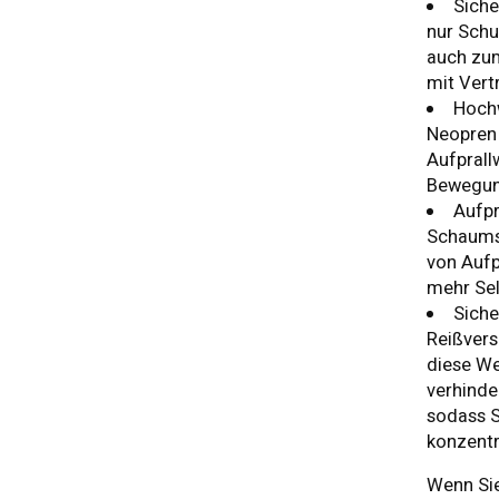
Siche
nur Schu
auch zum
mit Vert
Hoch
Neopren 
Aufprall
Bewegun
Aufp
Schaumst
von Aufp
mehr Sel
Siche
Reißvers
diese We
verhinde
sodass S
konzentr
Wenn Sie