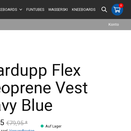
0
items
EBOARDS
FUNTUBES
WASSERSKI
KNEEBOARDS
Konto
ardupp Flex
oprene Vest
vy Blue
95
€79,95 *
Auf Lager
 zzgl.
Versandkosten