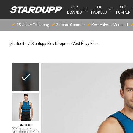
SUP
SUP
SUP
BOARDS
PADDELS
PUMPEN
✔
15 Jahre Erfahrung
✔
3 Jahre Garantie
✔
Kostenloser Versand
Startseite
/
Stardupp Flex Neoprene Vest Navy Blue
Slideshow Items