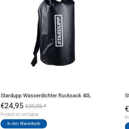
Stardupp Wasserdichter Rucksack 40L
S
€24,95
€39,95 *
€
Produkt ist verfügbar
Pr
In den Warenkorb