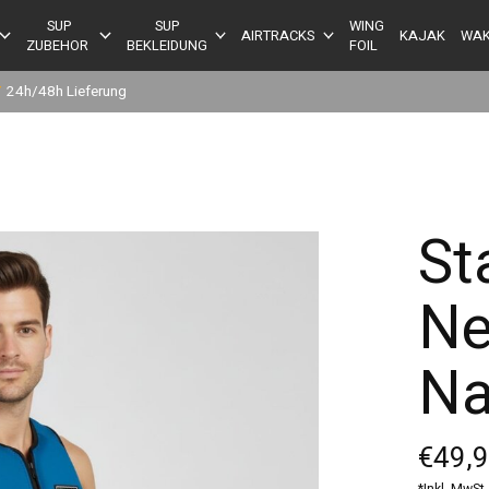
SUP
SUP
WING
AIRTRACKS
KAJAK
WAK
ZUBEHOR
BEKLEIDUNG
FOIL
✔
24h/48h Lieferung
St
Ne
Na
€49,
*Inkl. MwSt.