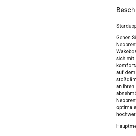
Besch
Stardupp
Gehen Si
Neoprenw
Wakeboar
sich mit
komforta
auf dem 
stoßdämp
an Ihren
abnehmba
Neoprenw
optimal
hochwert
Hauptme